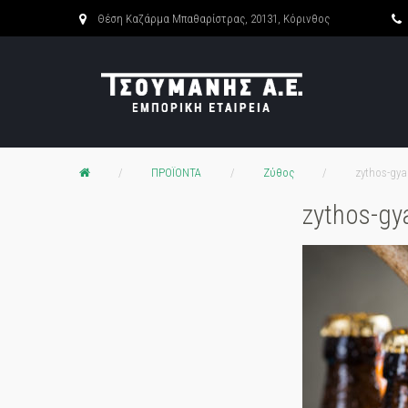
Skip
Θέση Καζάρμα Μπαθαρίστρας, 20131, Κόρινθος
to
content
/
ΠΡΟΪΟΝΤΑ
/
Ζύθος
/
zythos-gyal
zythos-gya