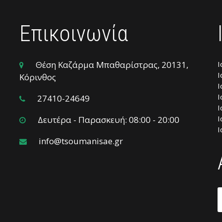
Επικοινωνία
Θέση Καζάρμα Μπαθαρίστρας, 20131,
Ι
Ι
Κόρινθος
Ι
Ι
27410-24649
Ι
Ι
Δευτέρα - Παρασκευή: 08:00 - 20:00
Ι
info@tsoumanisae.gr
Α
γ