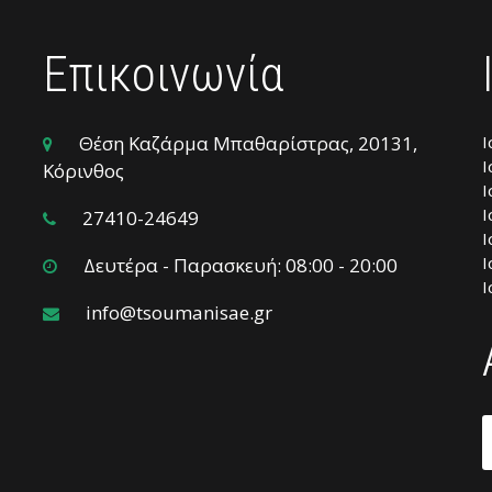
Επικοινωνία
Θέση Καζάρμα Μπαθαρίστρας, 20131,
Ι
Ι
Κόρινθος
Ι
Ι
27410-24649
Ι
Ι
Δευτέρα - Παρασκευή: 08:00 - 20:00
Ι
info@tsoumanisae.gr
Α
γ